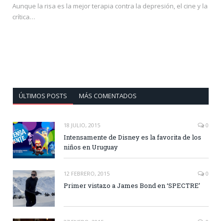
Aunque la risa es la mejor terapia contra la depresión, el cine y la
crítica…
ÚLTIMOS POSTS
MÁS COMENTADOS
18 JULIO, 2015
0
Intensamente de Disney es la favorita de los
niños en Uruguay
12 FEBRERO, 2015
0
Primer vistazo a James Bond en ‘SPECTRE’