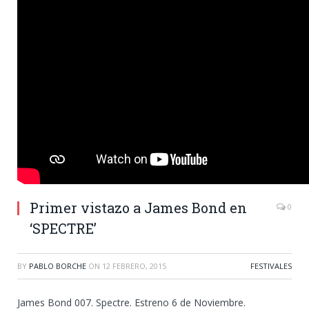
Primer vistazo a James Bond en
0
‘SPECTRE’
BY
PABLO BORCHE
ON
12 FEBRERO, 2015
FESTIVALES
James Bond 007. Spectre. Estreno 6 de Noviembre.