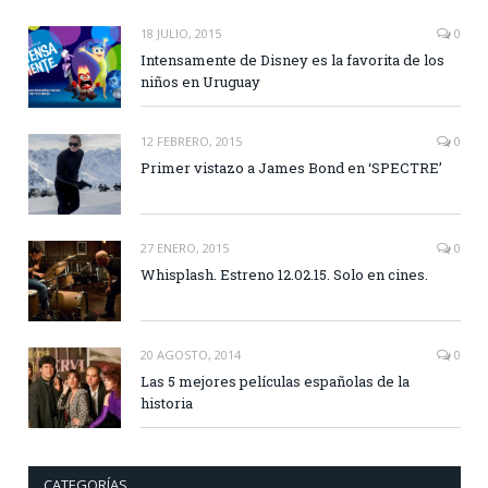
18 JULIO, 2015
0
Intensamente de Disney es la favorita de los
niños en Uruguay
12 FEBRERO, 2015
0
Primer vistazo a James Bond en ‘SPECTRE’
27 ENERO, 2015
0
Whisplash. Estreno 12.02.15. Solo en cines.
20 AGOSTO, 2014
0
Las 5 mejores películas españolas de la
historia
CATEGORÍAS