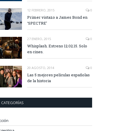
12 FEBRERO, 2015
0
Primer vistazo a James Bond en
‘SPECTRE’
27 ENERO, 2015
0
Whisplash. Estreno 12.02.15. Solo
en cines.
20 AGOSTO, 2014
0
Las 5 mejores películas españolas
de la historia
CATEGORÍAS
cción
rgentina