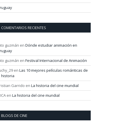
ruguay
COMENTARIOS RECIENTES
ato guzmán
en
Dónde estudiar animación en
ruguay
ato guzmán
en
Festival Internacional de Animación
uchy_29
en
Las 10 mejores películas románticas de
a historia
ristian Garrido
en
La historia del cine mundial
ICA
en
La historia del cine mundial
BLOGS DE CINE