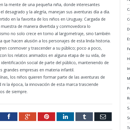
 en la mente de una pequeña niña, donde interesantes
C
 el desagrado y la alegría, manejan sus aventuras día a día.
ertido en la favorita de los niños en Uruguay. Cargada de
C
 muestra de manera divertida y conmovedora lo
D
tismo no solo crece en torno al largometraje, sino también
E
ia que hacen alusión a los personajes de esta linda historia.
gren conmover y trascender a su público; poco a poco,
F
 con los relatos animados en alguna etapa de su vida, de
H
identificación social de parte del público, manteniendo de
I
 grandes empresas en materia infantil.
oínas, los niños quieren formar parte de las aventuras de
M
 ni la época, la innovación de esta marca trasciende
P
cos de siempre.
R
S
tter
Facebook
Google+
Pinterest
LinkedIn
Tumblr
Email
S
T