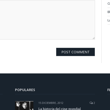
C
B
L
POPULARES
F
15 DICIEMBRE, 2012
2
La historia del cine mundial