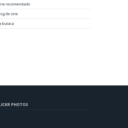
ine recomendado
log de cine
a butaca
LICKR PHOTOS