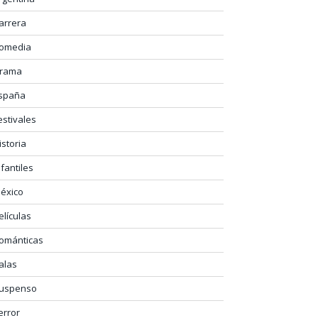
arrera
omedia
rama
spaña
estivales
istoria
nfantiles
éxico
elículas
ománticas
alas
uspenso
error