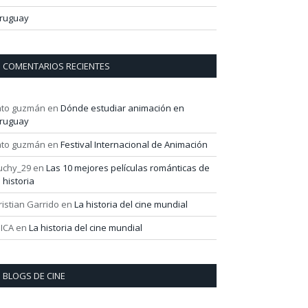
ruguay
COMENTARIOS RECIENTES
ato guzmán
en
Dónde estudiar animación en
ruguay
ato guzmán
en
Festival Internacional de Animación
uchy_29
en
Las 10 mejores películas románticas de
a historia
ristian Garrido
en
La historia del cine mundial
ICA
en
La historia del cine mundial
BLOGS DE CINE