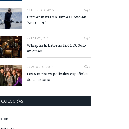
12 FEBRERO, 2015
0
Primer vistazo a James Bond en
‘SPECTRE’
27 ENERO, 2015
0
Whisplash. Estreno 12.02.15. Solo
en cines.
20 AGOSTO, 2014
0
Las 5 mejores películas españolas
de la historia
CATEGORÍAS
cción
rgentina