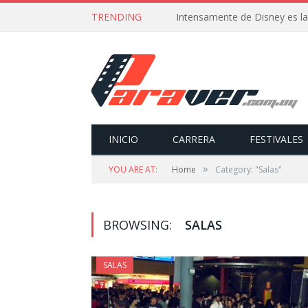
TRENDING
Intensamente de Disney es la
INICIO
CARRERA
FESTIVALES
»
YOU ARE AT:
Home
Category: "Salas"
BROWSING:
SALAS
SALAS