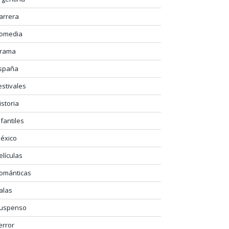
arrera
omedia
rama
spaña
estivales
istoria
nfantiles
éxico
elículas
ománticas
alas
uspenso
error