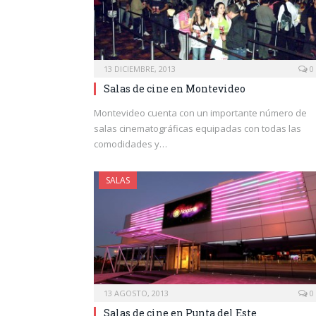
13 DICIEMBRE, 2013
0
Salas de cine en Montevideo
Montevideo cuenta con un importante número de
salas cinematográficas equipadas con todas las
comodidades y…
SALAS
13 AGOSTO, 2013
0
Salas de cine en Punta del Este