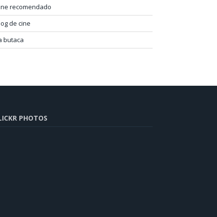
ine recomendado
log de cine
a butaca
LICKR PHOTOS