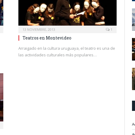
13 NOVIEMBRE, 2013
1
Teatros en Montevideo
Arraigado en la cultura uruguaya, el teatro es una de
las actividades culturales más populares…
A
A