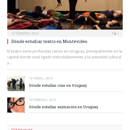
13 FEBRERO, 2014
1
Dónde estudiar teatro en Montevideo
El teatro tiene profundas raíces en Uruguay, principalmente en la
capital donde está ligado indisolublemente a la actividad cultural
y…
13 ENERO, 2014
Dónde estudiar cine en Uruguay
14 FEBRERO, 2013
Dónde estudiar animación en Uruguay
FESTIVALES