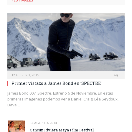
12 FEBRERO, 2015
0
Primer vistazo a James Bond en ‘SPECTRE’
James Bond 007. Spectre. Estreno 6 de Noviembre. En estas
primeras imágenes podemos ver a Daniel Craig, Léa Seydoux,
Dave…
14 AGOSTO, 2014
Cancún Riviera Maya Film Festival