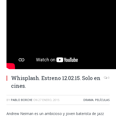
Whisplash. Estreno 12.02.15. Solo en
0
cines.
BY
PABLO BORCHE
ON
27 ENERO, 2015
DRAMA
,
PELÍCULAS
Andrew Neiman es un ambicioso y joven baterista de jazz