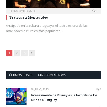
13 NOVIEMBRE, 2013
1
Teatros en Montevideo
Arraigado en la cultura uruguaya, el teatro es una de las
actividades culturales más populares…
Next
1
2
3
ÚLTIMOS POSTS
MÁS COMENTADOS
18 JULIO, 2015
0
Intensamente de Disney es la favorita de los
niños en Uruguay